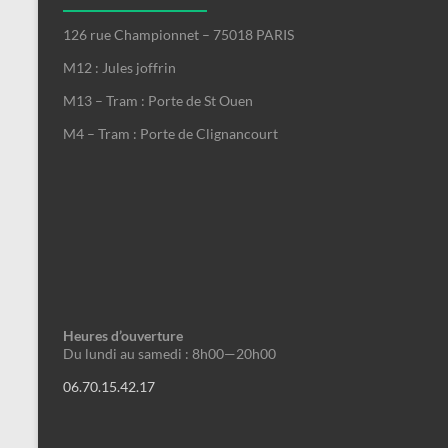
126 rue Championnet – 75018 PARIS
M12 : Jules joffrin
M13 – Tram : Porte de St Ouen
M4 – Tram : Porte de Clignancourt
Heures d’ouverture
Du lundi au samedi : 8h00—20h00
06.70.15.42.17