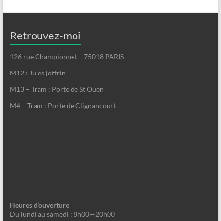
Retrouvez-moi
126 rue Championnet – 75018 PARIS
M12 : Jules joffrin
M13 – Tram : Porte de St Ouen
M4 – Tram : Porte de Clignancourt
Heures d’ouverture
Du lundi au samedi : 8h00—20h00