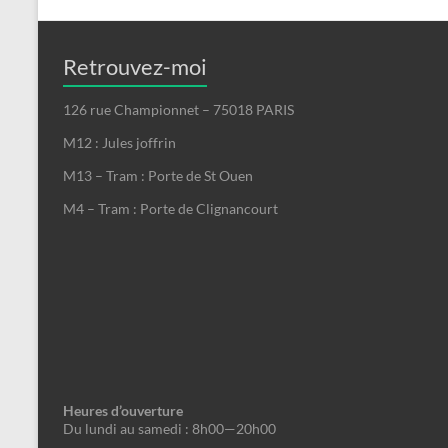
Retrouvez-moi
126 rue Championnet – 75018 PARIS
M12 : Jules joffrin
M13 – Tram : Porte de St Ouen
M4 – Tram : Porte de Clignancourt
Heures d’ouverture
Du lundi au samedi : 8h00—20h00